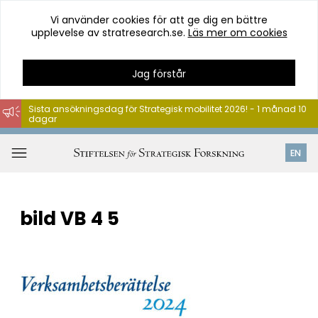
Vi använder cookies för att ge dig en bättre
upplevelse av stratresearch.se.
Läs mer om cookies
Jag förstår
Sista ansökningsdag för Strategisk mobilitet 2026! - 1 månad 10
dagar
Hoppa
till
Öppna
EN
innehåll
meny
bild VB 4 5