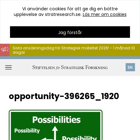
Vi använder cookies för att ge dig en bättre
upplevelse av stratresearch.se.
Läs mer om cookies
Jag förstår
Sista ansökningsdag för Strategisk mobilitet 2026! - 1 månad 10
dagar
Hoppa
till
Öppna
EN
innehåll
meny
opportunity-396265_1920