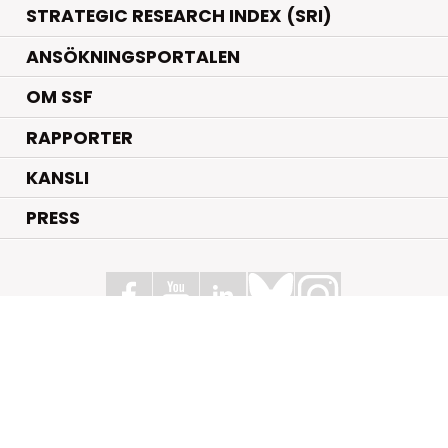
STRATEGIC RESEARCH INDEX (SRI)
ANSÖKNINGSPORTALEN
OM SSF
RAPPORTER
KANSLI
PRESS
Stiftelsen för Strategisk Forskning
Box 70483, 107 26 Stockholm
Kungsbron 1 G7, Stockholm
+46 (0)8 - 505 816 00
info@strategiska.se