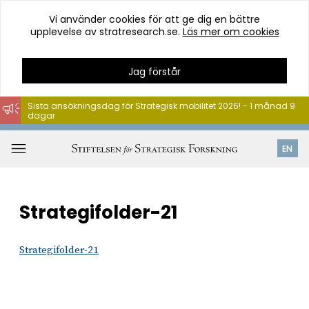
Vi använder cookies för att ge dig en bättre
upplevelse av stratresearch.se.
Läs mer om cookies
Jag förstår
Sista ansökningsdag för Strategisk mobilitet 2026! - 1 månad 9
dagar
Hoppa
till
Öppna
EN
innehåll
meny
Strategifolder-21
Strategifolder-21