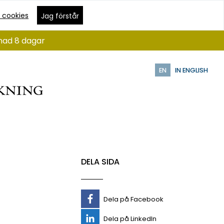
 cookies
Jag förstår
ånad 8 dagar
EN
IN ENGLISH
DELA SIDA
Dela på Facebook
Dela på LinkedIn