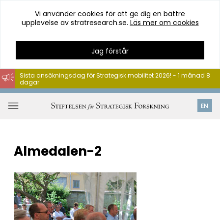
Vi använder cookies för att ge dig en bättre
upplevelse av stratresearch.se.
Läs mer om cookies
Jag förstår
Sista ansökningsdag för Strategisk mobilitet 2026! - 1 månad 8
dagar
Hoppa
till
Öppna
EN
innehåll
meny
Almedalen-2