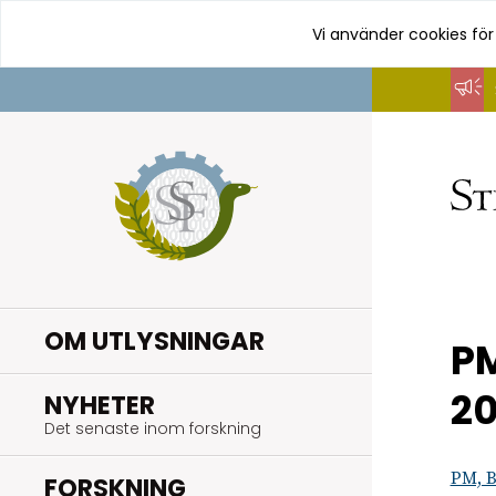
Vi använder cookies för
Hoppa
till
innehåll
OM UTLYSNINGAR
PM
20
.
NYHETER
Det senaste inom forskning
PM, B
.
FORSKNING