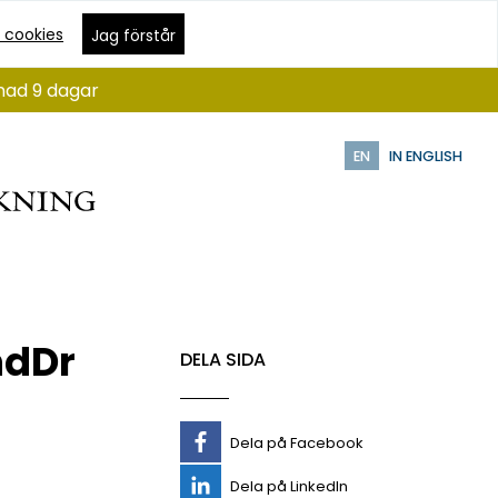
 cookies
Jag förstår
ånad 9 dagar
EN
IN ENGLISH
ndDr
DELA SIDA
Dela på Facebook
Dela på LinkedIn