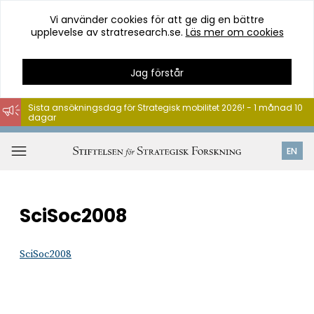
Vi använder cookies för att ge dig en bättre
upplevelse av stratresearch.se.
Läs mer om cookies
Jag förstår
Sista ansökningsdag för Strategisk mobilitet 2026! - 1 månad 10
dagar
Hoppa
till
Öppna
EN
innehåll
meny
SciSoc2008
SciSoc2008