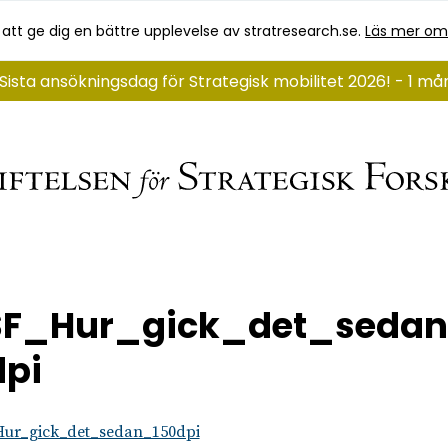
 att ge dig en bättre upplevelse av stratresearch.se.
Läs mer om
Sista ansökningsdag för Strategisk mobilitet 2026! - 1 m
SF_Hur_gick_det_sedan
dpi
Hur_gick_det_sedan_150dpi