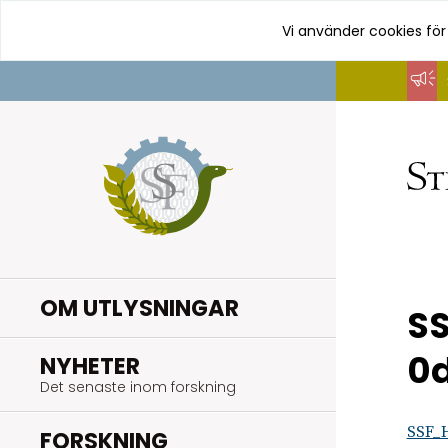
Vi använder cookies för
Hoppa
till
innehåll
OM UTLYSNINGAR
S
0
.
NYHETER
Det senaste inom forskning
SSF_
.
FORSKNING