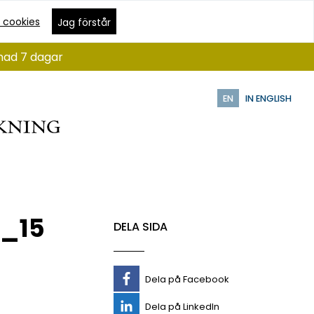
 cookies
Jag förstår
ånad 7 dagar
EN
IN ENGLISH
_15
DELA SIDA
Dela på Facebook
Dela på LinkedIn