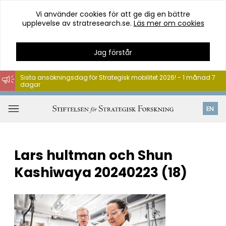
Vi använder cookies för att ge dig en bättre
upplevelse av stratresearch.se.
Läs mer om cookies
Jag förstår
Sista ansökningsdag för Strategisk mobilitet 2026! - 1 månad 7
dagar
Hoppa
till
Öppna
EN
innehåll
meny
Lars hultman och Shun
Kashiwaya 20240223 (18)