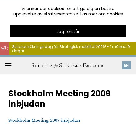
Vi använder cookies för att ge dig en bättre
upplevelse av stratresearch.se.
Läs mer om cookies
Jag förstår
Sista ansökningsdag för Strategisk mobilitet 2026! - 1 månad 9
dagar
Hoppa
till
Öppna
EN
innehåll
meny
Stockholm Meeting 2009
inbjudan
Stockholm Meeting 2009 inbjudan