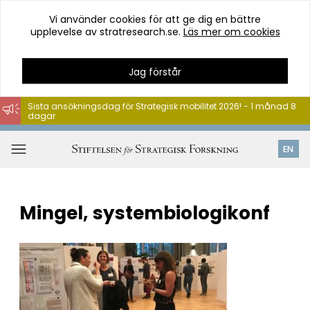
Vi använder cookies för att ge dig en bättre
upplevelse av stratresearch.se.
Läs mer om cookies
Jag förstår
Sista ansökningsdag för Strategisk mobilitet 2026! - 1 månad 8
dagar
Hoppa
till
Öppna
EN
innehåll
meny
Mingel, systembiologikonf