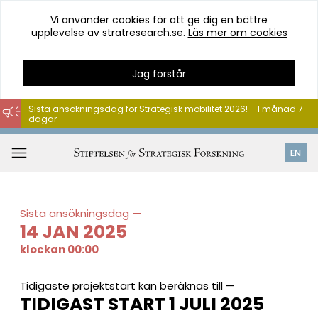
Vi använder cookies för att ge dig en bättre
upplevelse av stratresearch.se.
Läs mer om cookies
Jag förstår
Sista ansökningsdag för Strategisk mobilitet 2026! - 1 månad 7
dagar
Hoppa
till
Öppna
EN
innehåll
meny
Sista ansökningsdag
14 JAN 2025
klockan 00:00
Tidigaste projektstart kan beräknas till
TIDIGAST START 1 JULI 2025