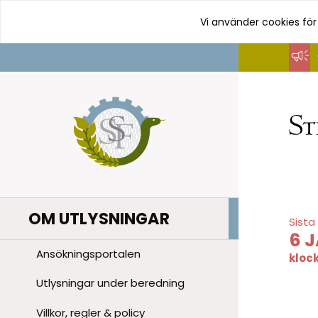
Vi använder cookies för
Hoppa
till
innehåll
OM UTLYSNINGAR
Sista
6 
Ansökningsportalen
kloc
Utlysningar under beredning
Villkor, regler & policy