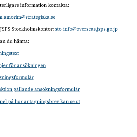
tterligare information kontakta:
m.amorim@strategiska.se
 JSPS Stockholmskontor:
sto-info@overseas.jsps.go.jp
an du hämta:
ningstext
injer för ansökningen
kningsformulär
uktion gällande ansökningsformulär
el på hur antagningsbrev kan se ut