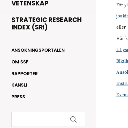
VETENSKAP
För y
joaki
STRATEGIC RESEARCH
INDEX (SRI)
eller
Här k
Utlys
ANSÖKNINGSPORTALEN
Riktl
OM SSF
Ansö
RAPPORTER
Instr
KANSLI
Exemp
PRESS
Sök
efter: