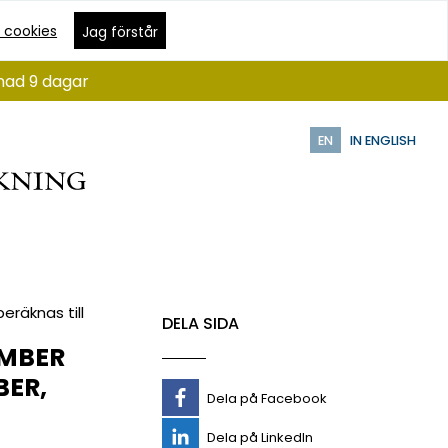
 cookies
Jag förstår
ånad 9 dagar
EN
IN ENGLISH
eräknas till
DELA SIDA
EMBER
ER,
Dela på Facebook
Dela på LinkedIn