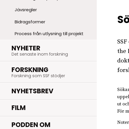
Jävsregler
Sö
Bidragsformer
Process från utlysning till projekt
SSF 
.
NYHETER
the 
Det senaste inom forskning
dokt
.
FORSKNING
fors
Forskning som SSF stödjer
NYHETSBREV
Sökan
uppeh
ut oc
FILM
För m
Noter
PODDEN OM