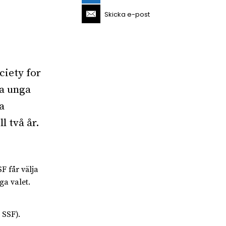
Skicka e-post
ciety for
ra unga
a
l två år.
F får välja
ga valet.
 SSF).