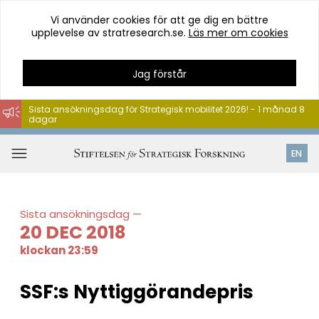
Vi använder cookies för att ge dig en bättre
upplevelse av stratresearch.se.
Läs mer om cookies
Jag förstår
Sista ansökningsdag för Strategisk mobilitet 2026! - 1 månad 8
dagar
Hoppa
till
Öppna
EN
innehåll
meny
Sista ansökningsdag
20 DEC 2018
klockan 23:59
SSF:s Nyttiggörandepris