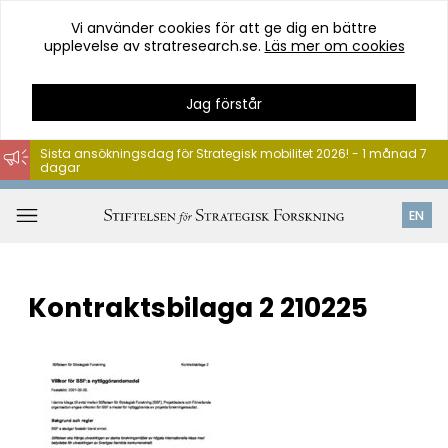
Vi använder cookies för att ge dig en bättre
upplevelse av stratresearch.se.
Läs mer om cookies
Jag förstår
Sista ansökningsdag för Strategisk mobilitet 2026! - 1 månad 7
dagar
Hoppa
till
Öppna
EN
innehåll
meny
Kontraktsbilaga 2 210225