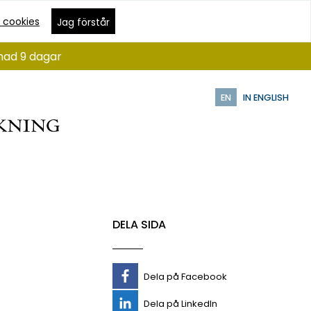
 cookies
Jag förstår
ånad 9 dagar
EN
IN ENGLISH
DELA SIDA
Dela på Facebook
Dela på LinkedIn