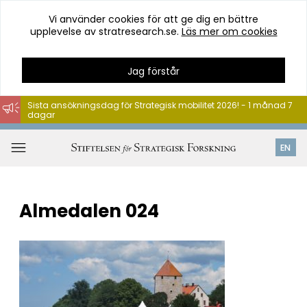
Vi använder cookies för att ge dig en bättre
upplevelse av stratresearch.se.
Läs mer om cookies
Jag förstår
Sista ansökningsdag för Strategisk mobilitet 2026! - 1 månad 7
dagar
Hoppa
till
Öppna
EN
innehåll
meny
Almedalen 024