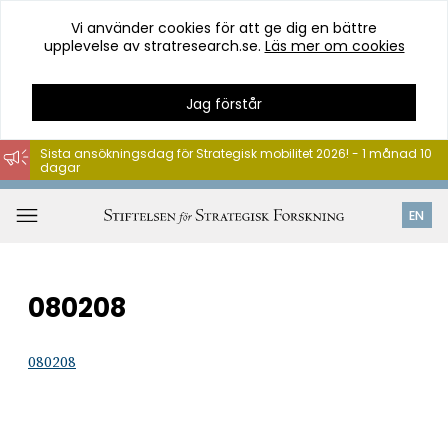
Vi använder cookies för att ge dig en bättre
upplevelse av stratresearch.se.
Läs mer om cookies
Jag förstår
Sista ansökningsdag för Strategisk mobilitet 2026! - 1 månad 10
dagar
Hoppa
till
Öppna
EN
innehåll
meny
080208
080208