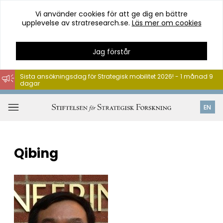
Vi använder cookies för att ge dig en bättre
upplevelse av stratresearch.se.
Läs mer om cookies
Jag förstår
Sista ansökningsdag för Strategisk mobilitet 2026! - 1 månad 9
dagar
Hoppa
till
Öppna
EN
innehåll
meny
Qibing