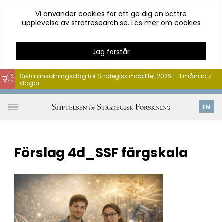
Vi använder cookies för att ge dig en bättre
upplevelse av stratresearch.se.
Läs mer om cookies
Jag förstår
Sista ansökningsdag för Strategisk mobilitet 2026! - 1 månad 7
dagar
Hoppa
till
Öppna
EN
innehåll
meny
Förslag 4d_SSF färgskala