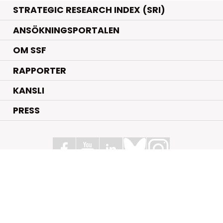
STRATEGIC RESEARCH INDEX (SRI)
ANSÖKNINGSPORTALEN
OM SSF
RAPPORTER
KANSLI
PRESS
Stiftelsen för Strategisk Forskning
Box 70483, 107 26 Stockholm
Kungsbron 1 G7, Stockholm
+46 (0)8 - 505 816 00
info@strategiska.se