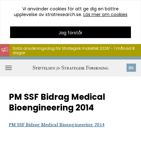
Vi använder cookies för att ge dig en bättre
upplevelse av stratresearch.se.
Läs mer om cookies
Jag förstår
Sista ansökningsdag för Strategisk mobilitet 2026! - 1 månad 8
dagar
Hoppa
till
Öppna
EN
innehåll
meny
PM SSF Bidrag Medical
Bioengineering 2014
PM SSF Bidrag Medical Bioengineering 2014