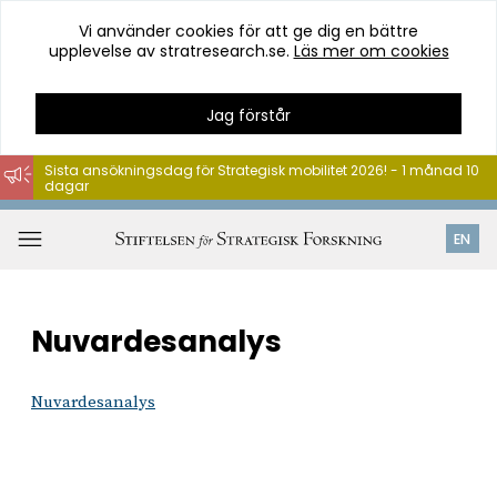
Vi använder cookies för att ge dig en bättre
upplevelse av stratresearch.se.
Läs mer om cookies
Jag förstår
Sista ansökningsdag för Strategisk mobilitet 2026! - 1 månad 10
dagar
Hoppa
till
Öppna
EN
innehåll
meny
Nuvardesanalys
Nuvardesanalys