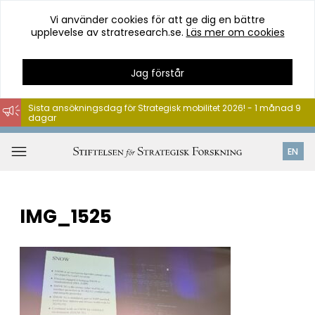
Vi använder cookies för att ge dig en bättre
upplevelse av stratresearch.se.
Läs mer om cookies
Jag förstår
Sista ansökningsdag för Strategisk mobilitet 2026! - 1 månad 9
dagar
Hoppa
till
Öppna
EN
innehåll
meny
IMG_1525