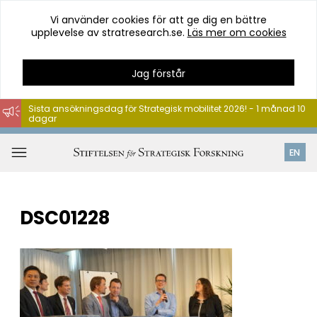
Vi använder cookies för att ge dig en bättre
upplevelse av stratresearch.se.
Läs mer om cookies
Jag förstår
Sista ansökningsdag för Strategisk mobilitet 2026! - 1 månad 10
dagar
Hoppa
till
Öppna
EN
innehåll
meny
DSC01228