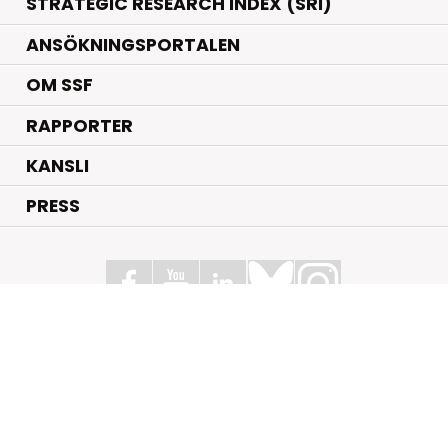
STRATEGIC RESEARCH INDEX (SRI)
ANSÖKNINGSPORTALEN
OM SSF
RAPPORTER
KANSLI
PRESS
Stiftelsen för Strategisk Forskning
Box 70483, 107 26 Stockholm
Kungsbron 1 G7, Stockholm
+46 (0)8 - 505 816 00
info@strategiska.se