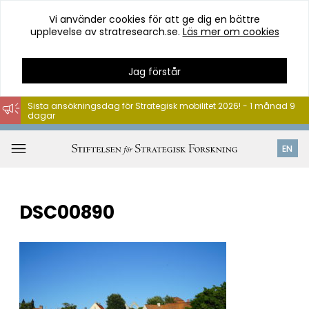
Vi använder cookies för att ge dig en bättre
upplevelse av stratresearch.se.
Läs mer om cookies
Jag förstår
Sista ansökningsdag för Strategisk mobilitet 2026! - 1 månad 9
dagar
Hoppa
till
Öppna
EN
innehåll
meny
DSC00890