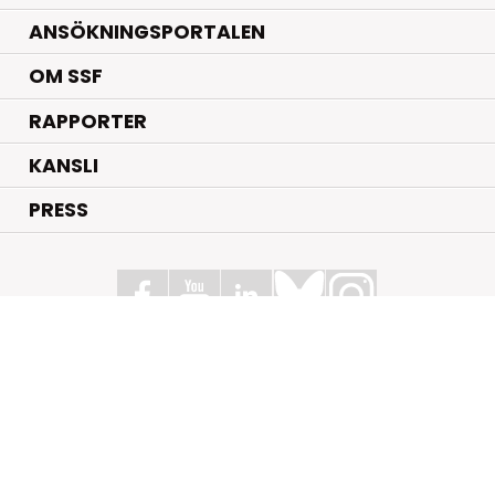
ANSÖKNINGSPORTALEN
OM SSF
RAPPORTER
KANSLI
PRESS
Stiftelsen för Strategisk Forskning
Box 70483, 107 26 Stockholm
Kungsbron 1 G7, Stockholm
+46 (0)8 - 505 816 00
info@strategiska.se