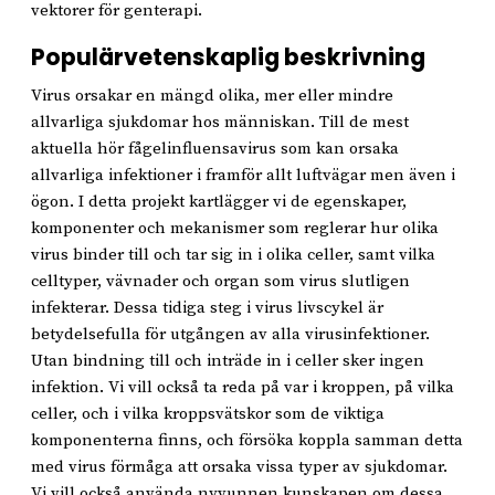
vektorer för genterapi.
Populärvetenskaplig beskrivning
Virus orsakar en mängd olika, mer eller mindre
allvarliga sjukdomar hos människan. Till de mest
aktuella hör fågelinfluensavirus som kan orsaka
allvarliga infektioner i framför allt luftvägar men även i
ögon. I detta projekt kartlägger vi de egenskaper,
komponenter och mekanismer som reglerar hur olika
virus binder till och tar sig in i olika celler, samt vilka
celltyper, vävnader och organ som virus slutligen
infekterar. Dessa tidiga steg i virus livscykel är
betydelsefulla för utgången av alla virusinfektioner.
Utan bindning till och inträde in i celler sker ingen
infektion. Vi vill också ta reda på var i kroppen, på vilka
celler, och i vilka kroppsvätskor som de viktiga
komponenterna finns, och försöka koppla samman detta
med virus förmåga att orsaka vissa typer av sjukdomar.
Vi vill också använda nyvunnen kunskapen om dessa