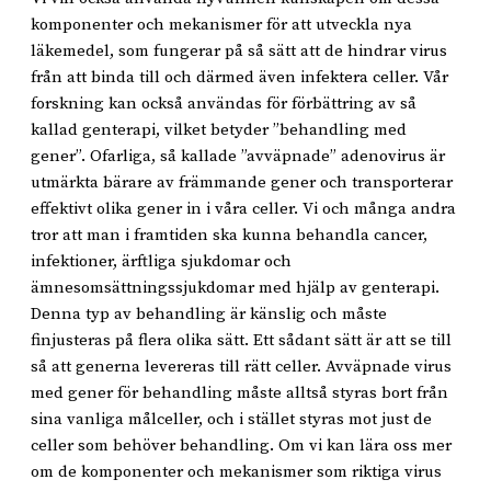
komponenter och mekanismer för att utveckla nya
läkemedel, som fungerar på så sätt att de hindrar virus
från att binda till och därmed även infektera celler. Vår
forskning kan också användas för förbättring av så
kallad genterapi, vilket betyder ”behandling med
gener”. Ofarliga, så kallade ”avväpnade” adenovirus är
utmärkta bärare av främmande gener och transporterar
effektivt olika gener in i våra celler. Vi och många andra
tror att man i framtiden ska kunna behandla cancer,
infektioner, ärftliga sjukdomar och
ämnesomsättningssjukdomar med hjälp av genterapi.
Denna typ av behandling är känslig och måste
finjusteras på flera olika sätt. Ett sådant sätt är att se till
så att generna levereras till rätt celler. Avväpnade virus
med gener för behandling måste alltså styras bort från
sina vanliga målceller, och i stället styras mot just de
celler som behöver behandling. Om vi kan lära oss mer
om de komponenter och mekanismer som riktiga virus