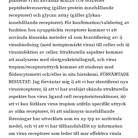
planerar vi att använda MALDI-TOF och/eller
peptidsekvensering (gäller protein-innehållande
receptorer) och glycan array (gäller glykan-
innehållande receptorer). För konfirmation/validering av
funktion hos nyupptäckta receptorer kommer vi att
använda klassiska metoder så som kvantifiering av: i)
virusbindning (med isotopinmärkt virus) till celler och ii)
virusinfektion av celler. Strukturella aspekter kommer
att analyseras med röntgenkristallografi, och virus
tropism/receptoruttryck kommer att studeras med
flödescytometri och/eller in situ histokemi. FÖRVÄNTADE
RESULTAT: Jag förväntar mig i) att vi har identifierat nya
virusreceptorer, ii) att vi har avslöjat okända strukturella
aspekter hos virus ligand-cell receptorinteraktioner, iii)
att vi kan förklara virus tropism utifrån specifikt uttryck
av olika receptorer, iv) att sialinsyra-innehållande
föreningar har utvecklats som en ny typ av antivirala
medel, och v) att vi har tillhandahållit ny information
om virus receptorer som leder till mer effektiva virala