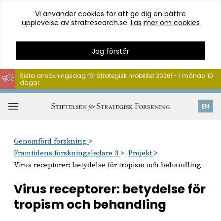
Vi använder cookies för att ge dig en bättre
upplevelse av stratresearch.se.
Läs mer om cookies
Jag förstår
Sista ansökningsdag för Strategisk mobilitet 2026! - 1 månad 10
dagar
Hoppa
till
Öppna
EN
innehåll
meny
Genomförd forskning
Framtidens forskningsledare 3
Projekt
Virus receptorer: betydelse för tropism och behandling
Virus receptorer: betydelse för
tropism och behandling