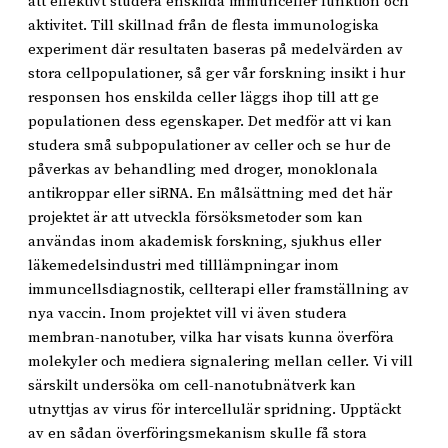
att effektivt studera enskilda immunceller funktion och
aktivitet. Till skillnad från de flesta immunologiska
experiment där resultaten baseras på medelvärden av
stora cellpopulationer, så ger vår forskning insikt i hur
responsen hos enskilda celler läggs ihop till att ge
populationen dess egenskaper. Det medför att vi kan
studera små subpopulationer av celler och se hur de
påverkas av behandling med droger, monoklonala
antikroppar eller siRNA. En målsättning med det här
projektet är att utveckla försöksmetoder som kan
användas inom akademisk forskning, sjukhus eller
läkemedelsindustri med tilllämpningar inom
immuncellsdiagnostik, cellterapi eller framställning av
nya vaccin. Inom projektet vill vi även studera
membran-nanotuber, vilka har visats kunna överföra
molekyler och mediera signalering mellan celler. Vi vill
särskilt undersöka om cell-nanotubnätverk kan
utnyttjas av virus för intercellulär spridning. Upptäckt
av en sådan överföringsmekanism skulle få stora