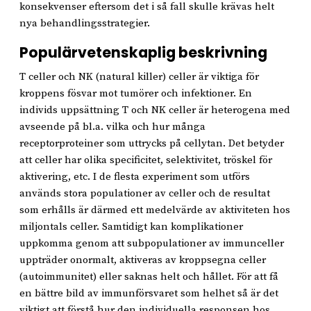
konsekvenser eftersom det i så fall skulle krävas helt
nya behandlingsstrategier.
Populärvetenskaplig beskrivning
T celler och NK (natural killer) celler är viktiga för
kroppens fösvar mot tumörer och infektioner. En
individs uppsättning T och NK celler är heterogena med
avseende på bl.a. vilka och hur många
receptorproteiner som uttrycks på cellytan. Det betyder
att celler har olika specificitet, selektivitet, tröskel för
aktivering, etc. I de flesta experiment som utförs
används stora populationer av celler och de resultat
som erhålls är därmed ett medelvärde av aktiviteten hos
miljontals celler. Samtidigt kan komplikationer
uppkomma genom att subpopulationer av immunceller
uppträder onormalt, aktiveras av kroppsegna celler
(autoimmunitet) eller saknas helt och hållet. För att få
en bättre bild av immunförsvaret som helhet så är det
viktigt att förstå hur den individuella responsen hos