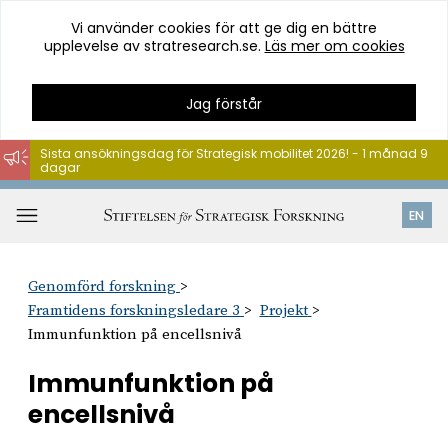
Vi använder cookies för att ge dig en bättre
upplevelse av stratresearch.se.
Läs mer om cookies
Jag förstår
Sista ansökningsdag för Strategisk mobilitet 2026! - 1 månad 9
dagar
Hoppa
till
Öppna
EN
innehåll
meny
Genomförd forskning
Framtidens forskningsledare 3
Projekt
Immunfunktion på encellsnivå
Immunfunktion på
encellsnivå