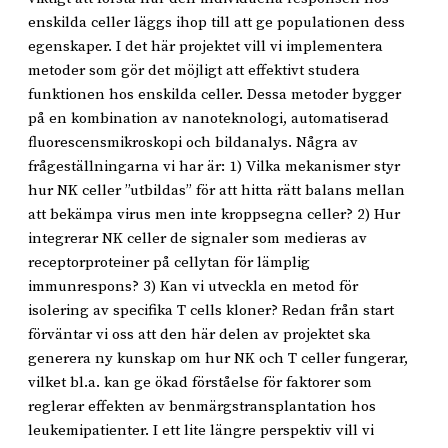
enskilda celler läggs ihop till att ge populationen dess
egenskaper. I det här projektet vill vi implementera
metoder som gör det möjligt att effektivt studera
funktionen hos enskilda celler. Dessa metoder bygger
på en kombination av nanoteknologi, automatiserad
fluorescensmikroskopi och bildanalys. Några av
frågeställningarna vi har är: 1) Vilka mekanismer styr
hur NK celler ”utbildas” för att hitta rätt balans mellan
att bekämpa virus men inte kroppsegna celler? 2) Hur
integrerar NK celler de signaler som medieras av
receptorproteiner på cellytan för lämplig
immunrespons? 3) Kan vi utveckla en metod för
isolering av specifika T cells kloner? Redan från start
förväntar vi oss att den här delen av projektet ska
generera ny kunskap om hur NK och T celler fungerar,
vilket bl.a. kan ge ökad förståelse för faktorer som
reglerar effekten av benmärgstransplantation hos
leukemipatienter. I ett lite längre perspektiv vill vi