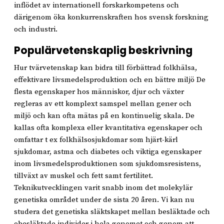
inflödet av internationell forskarkompetens och
därigenom öka konkurrenskraften hos svensk forskning
och industri.
Populärvetenskaplig beskrivning
Hur tvärvetenskap kan bidra till förbättrad folkhälsa,
effektivare livsmedelsproduktion och en bättre miljö De
flesta egenskaper hos människor, djur och växter
regleras av ett komplext samspel mellan gener och
miljö och kan ofta mätas på en kontinuelig skala. De
kallas ofta komplexa eller kvantitativa egenskaper och
omfattar t ex folkhälsosjukdomar som hjärt-kärl
sjukdomar, astma och diabetes och viktiga egenskaper
inom livsmedelsproduktionen som sjukdomsresistens,
tillväxt av muskel och fett samt fertilitet.
Teknikutvecklingen varit snabb inom det molekylär
genetiska området under de sista 20 åren. Vi kan nu
studera det genetiska släktskapet mellan besläktade och
obesläktade individer i hela genomet och genom att