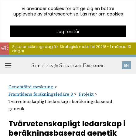
Vi använder cookies för att ge dig en bättre
upplevelse av stratresearch.se.
Läs mer om cookies
Jag förstår
Sista ansökningsdag för Strategisk mobilitet 2026! - 1 månad 10
dagar
Hoppa
till
Öppna
EN
innehåll
meny
Genomförd forskning
Framtidens forskningsledare 3
Projekt
Tvärvetenskapligt ledarskap i beräkningsbaserad
genetik
Tvärvetenskapligt ledarskap i
beräkningsbaserad genetik