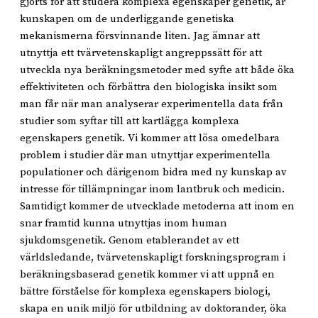
gjorts för att studera komplexa egenskaper genetik, är
kunskapen om de underliggande genetiska
mekanismerna försvinnande liten. Jag ämnar att
utnyttja ett tvärvetenskapligt angreppssätt för att
utveckla nya beräkningsmetoder med syfte att både öka
effektiviteten och förbättra den biologiska insikt som
man får när man analyserar experimentella data från
studier som syftar till att kartlägga komplexa
egenskapers genetik. Vi kommer att lösa omedelbara
problem i studier där man utnyttjar experimentella
populationer och därigenom bidra med ny kunskap av
intresse för tillämpningar inom lantbruk och medicin.
Samtidigt kommer de utvecklade metoderna att inom en
snar framtid kunna utnyttjas inom human
sjukdomsgenetik. Genom etablerandet av ett
världsledande, tvärvetenskapligt forskningsprogram i
beräkningsbaserad genetik kommer vi att uppnå en
bättre förståelse för komplexa egenskapers biologi,
skapa en unik miljö för utbildning av doktorander, öka