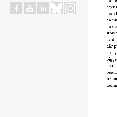
model
egens
man k
dammp
medel
störr
av de
där p
en ny
bigge
en te
resul
ström
defin