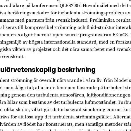
uvudtalare på konferensen QLES2007. Huvudmålet med detta pro
tiva beräkningsmetoder för turbulenta strömningsproblem av st
ammans med partners från svensk industri. Preliminära resulta
aliseras till kompressibel strömning och fluid-struktur intera
menteras algoritmerna i open source programvaran FEniCS. Et
ningsmiljö av högsta internationella standard, med en forskar
egiska vikten av projektet och det nära samarbetet med svensk
rrenskraft.
ulärvetenskaplig beskrivning
lent strömning är överallt närvarande I våra liv: från blodet
vårt mänskliga tal; alla är de fenomen baserade på turbulent s
ning genom den turbulenta atmosfären, luftkonditioneringen i
åra bilar som bestäms av det turbulenta luftmotståndet. Turb
 olika skalor, vilket gör datorbaserad simulering enormt ko
rävs för att lösa upp det turbulenta strömningsfältet. Alternat
värden av flödet har konstruerats, men samtliga metoder stå