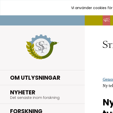
Vi använder cookies för
Hoppa
till
innehåll
OM UTLYSNINGAR
Geno
Ny te
.
NYHETER
Det senaste inom forskning
Ny
.
FORSKNING