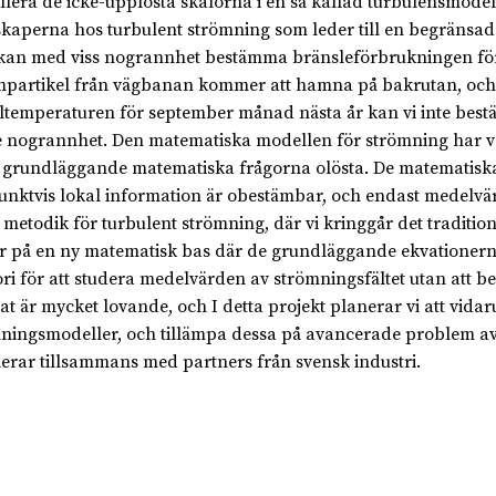
lera de icke-upplösta skalorna i en så kallad turbulensmodell
kaperna hos turbulent strömning som leder till en begränsad
an med viss nogrannhet bestämma bränsleförbrukningen för en
artikel från vägbanan kommer att hamna på bakrutan, och ä
temperaturen för september månad nästa år kan vi inte be
e nogrannhet. Den matematiska modellen för strömning har va
 grundläggande matematiska frågorna olösta. De matematiska
unktvis lokal information är obestämbar, och endast medelvärd
 metodik för turbulent strömning, där vi kringgår det tradit
r på en ny matematisk bas där de grundläggande ekvationerna b
ori för att studera medelvärden av strömningsfältet utan att 
tat är mycket lovande, och I detta projekt planerar vi att vida
ningsmodeller, och tillämpa dessa på avancerade problem av st
ierar tillsammans med partners från svensk industri.