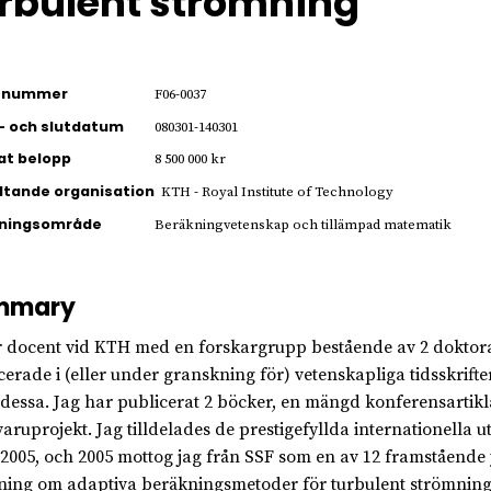
rbulent strömning
ienummer
F06-0037
- och slutdatum
080301-140301
jat belopp
8 500 000 kr
ltande organisation
KTH - Royal Institute of Technology
kningsområde
Beräkningvetenskap och tillämpad matematik
mmary
r docent vid KTH med en forskargrupp bestående av 2 doktora
cerade i (eller under granskning för) vetenskapliga tidsskrifter
 dessa. Jag har publicerat 2 böcker, en mängd konferensartikla
aruprojekt. Jag tilldelades de prestigefyllda internationella 
 2005, och 2005 mottog jag från SSF som en av 12 framstående
ning om adaptiva beräkningsmetoder för turbulent strömning 