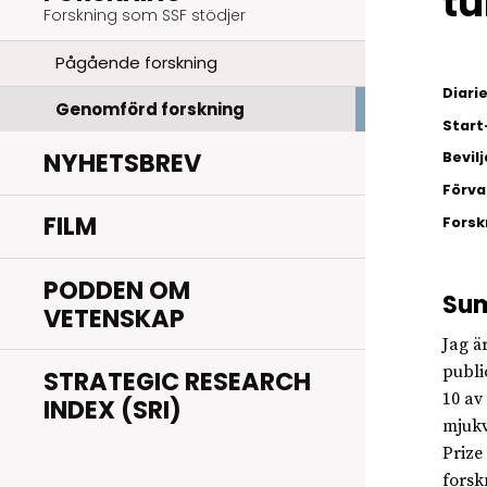
tu
Forskning som SSF stödjer
Pågående forskning
Diar
Genomförd forskning
Start
NYHETSBREV
Bevil
Förva
FILM
Fors
PODDEN OM
Su
VETENSKAP
Jag ä
publi
STRATEGIC RESEARCH
10 av
INDEX (SRI)
mjukv
Prize
forsk