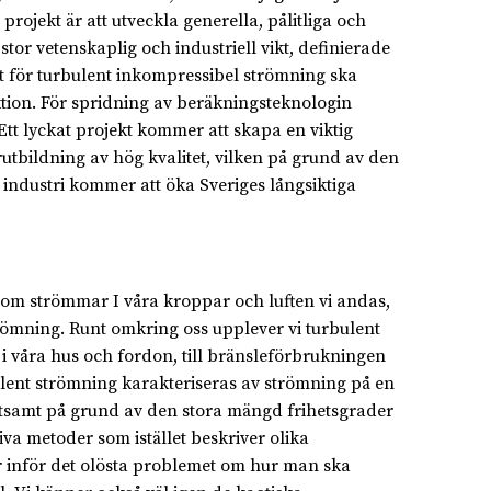
jekt är att utveckla generella, pålitliga och
or vetenskaplig och industriell vikt, definierade
t för turbulent inkompressibel strömning ska
ktion. För spridning av beräkningsteknologin
t lyckat projekt kommer att skapa en viktig
utbildning av hög kvalitet, vilken på grund av den
 industri kommer att öka Sveriges långsiktiga
 som strömmar I våra kroppar och luften vi andas,
trömning. Runt omkring oss upplever vi turbulent
 våra hus och fordon, till bränsleförbrukningen
ulent strömning karakteriseras av strömning på en
stsamt på grund av den stora mängd frihetsgrader
iva metoder som istället beskriver olika
r inför det olösta problemet om hur man ska