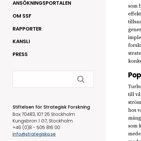
ANSÖKNINGSPORTALEN
som h
effek
OM SSF
tills
RAPPORTER
gener
imple
KANSLI
forsk
strat
PRESS
konku
Sök
Pop
efter:
Turbu
till 
ström
Stiftelsen för Strategisk Forskning
hos v
Box 70483, 107 26 Stockholm
mängd
Kungsbron 1 G7, Stockholm
som k
+46 (0)8 - 505 816 00
medel
info@strategiska.se