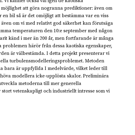
. Vi känner också väl igen de kaotiska
 möjlighet att göra nogranna prediktioner: även om
 bil så är det omöjligt att bestämma var en viss
ven om vi med relativt god säkerhet kan förutsäga
stämma temperaturen den 10:e september med någon
rit känd i mer än 200 år, men fortfarande är många
 problemen härör från dessa kaotiska egenskaper,
en är välbestämda. I detta projekt presenterar vi
ionella turbulensmodelleringsproblemet. Metoden
ara är uppfyllda I medelvärde, vilket leder till
behöva modellera icke-upplösta skalor. Preliminära
rutveckla metoderna till mer generella
ort vetenskapligt och industriellt intresse som vi