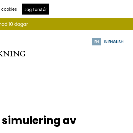
 cookies
Jag förstår
nad 10 dagar
EN
IN ENGLISH
 simulering av