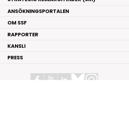
ANSÖKNINGSPORTALEN
OM SSF
RAPPORTER
KANSLI
PRESS
Stiftelsen för Strategisk Forskning
Box 70483, 107 26 Stockholm
Kungsbron 1 G7, Stockholm
+46 (0)8 - 505 816 00
info@strategiska.se