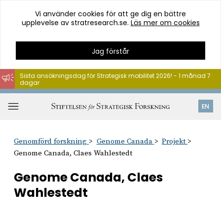
Vi använder cookies för att ge dig en bättre
upplevelse av stratresearch.se.
Läs mer om cookies
Jag förstår
Sista ansökningsdag för Strategisk mobilitet 2026! - 1 månad 7
dagar
Hoppa
till
Öppna
EN
innehåll
meny
Genomförd forskning
Genome Canada
Projekt
Genome Canada, Claes Wahlestedt
Genome Canada, Claes
Wahlestedt