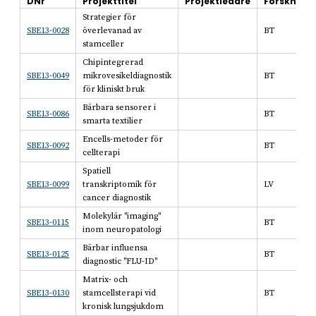
DNr
Projekttitel
Projektledare
Forskning
Strategier för
SBE13-0028
överlevanad av
BT
stamceller
Chipintegrerad
SBE13-0049
mikrovesikeldiagnostik
BT
för kliniskt bruk
Bärbara sensorer i
SBE13-0086
BT
smarta textilier
Encells-metoder för
SBE13-0092
BT
cellterapi
Spatiell
SBE13-0099
transkriptomik för
LV
cancer diagnostik
Molekylär "imaging"
SBE13-0115
BT
inom neuropatologi
Bärbar influensa
SBE13-0125
BT
diagnostic "FLU-ID"
Matrix- och
SBE13-0130
stamcellsterapi vid
BT
kronisk lungsjukdom