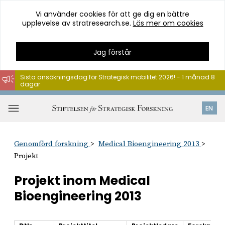
Vi använder cookies för att ge dig en bättre
upplevelse av stratresearch.se.
Läs mer om cookies
Jag förstår
Sista ansökningsdag för Strategisk mobilitet 2026! - 1 månad 8
dagar
Hoppa
till
Öppna
EN
innehåll
meny
Genomförd forskning
Medical Bioengineering 2013
Projekt
Projekt inom Medical
Bioengineering 2013