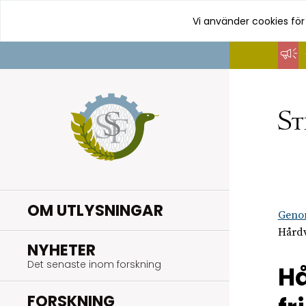
Vi använder cookies för
Hoppa
till
innehåll
OM UTLYSNINGAR
Geno
Hårdv
.
NYHETER
Det senaste inom forskning
Hå
.
FORSKNING