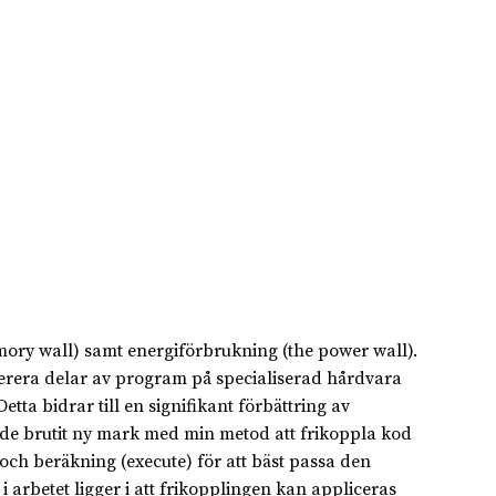
ry wall) samt energiförbrukning (the power wall).
lerera delar av program på specialiserad hårdvara
a bidrar till en signifikant förbättring av
åde brutit ny mark med min metod att frikoppla kod
ch beräkning (execute) för att bäst passa den
arbetet ligger i att frikopplingen kan appliceras