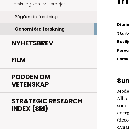
fr
Forskning som SSF stödjer
Pågående forskning
Diar
Genomförd forskning
Start
NYHETSBREV
Bevil
Förva
FILM
Fors
PODDEN OM
Su
VETENSKAP
Moder
Allt 
STRATEGIC RESEARCH
som b
INDEX (SRI)
energ
(deco
dynam