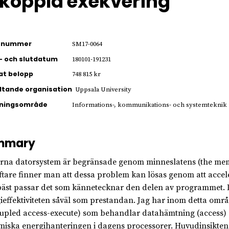
ikoppla exekvering
ienummer
SM17-0064
- och slutdatum
180101-191231
jat belopp
748 815 kr
ltande organisation
Uppsala University
kningsområde
Informations-, kommunikations- och systemteknik
mmary
na datorsystem är begränsade genom minneslatens (the memo
oftare finner man att dessa problem kan lösas genom att acce
äst passar det som kännetecknar den delen av programmet. Dett
ieffektiviteten såväl som prestandan. Jag har inom detta omr
upled access-execute) som behandlar datahämtning (access) o
iska energihanteringen i dagens processorer. Huvudinsikten i 