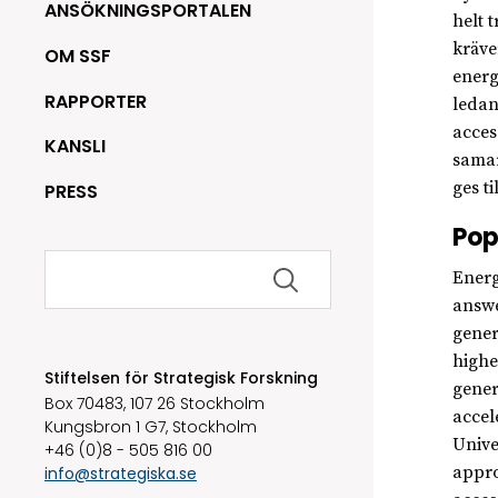
ANSÖKNINGSPORTALEN
helt 
kräve
OM SSF
energ
RAPPORTER
ledan
acces
KANSLI
samar
ges t
PRESS
Pop
Sök
Energ
efter:
answe
gener
highe
Stiftelsen för Strategisk Forskning
gener
Box 70483, 107 26 Stockholm
accel
Kungsbron 1 G7, Stockholm
Unive
+46 (0)8 - 505 816 00
appro
info@strategiska.se