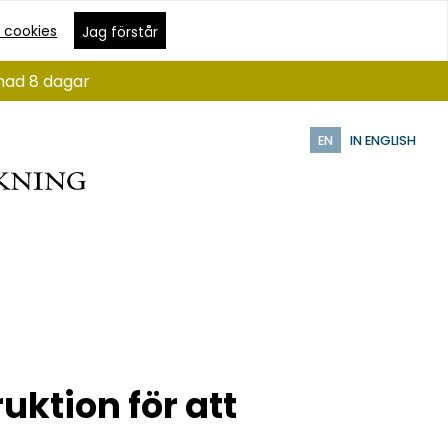
 cookies
Jag förstår
ånad 8 dagar
EN
IN ENGLISH
ktion för att