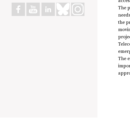
acces
The p
needs
the p
movin
proje
Telec
emerg
The e
impor
appro