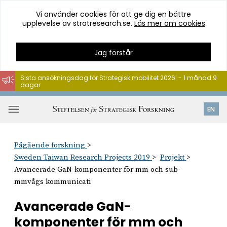
Vi använder cookies för att ge dig en bättre
upplevelse av stratresearch.se.
Läs mer om cookies
Jag förstår
Sista ansökningsdag för Strategisk mobilitet 2026! - 1 månad 9
dagar
Hoppa
till
Öppna
EN
innehåll
meny
Pågående forskning
Sweden Taiwan Research Projects 2019
Projekt
Avancerade GaN-komponenter för mm och sub-
mmvågs kommunicati
Avancerade GaN-
komponenter för mm och