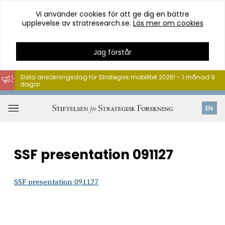
Vi använder cookies för att ge dig en bättre
upplevelse av stratresearch.se.
Läs mer om cookies
Jag förstår
Sista ansökningsdag för Strategisk mobilitet 2026! - 1 månad 9
dagar
Hoppa
till
Öppna
EN
innehåll
meny
SSF presentation 091127
SSF presentation 091127