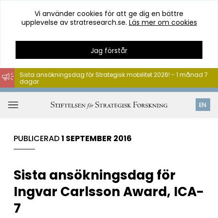
Vi använder cookies för att ge dig en bättre
upplevelse av stratresearch.se.
Läs mer om cookies
Jag förstår
Sista ansökningsdag för Strategisk mobilitet 2026! - 1 månad 7
dagar
Hoppa
till
Öppna
EN
innehåll
meny
PUBLICERAD
1 SEPTEMBER 2016
Sista ansökningsdag för
Ingvar Carlsson Award, ICA-
7