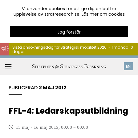
Vi använder cookies för att ge dig en bättre
upplevelse av stratresearch.se.
Läs mer om cookies
Jag förstår
Sista ansökningsdag för Strategisk mobilitet 2026! - 1 månad 10
dagar
Hoppa
till
Öppna
EN
innehåll
meny
PUBLICERAD
2 MAJ 2012
FFL-4: Ledarskapsutbildning
15 maj - 16 maj 2012, 00:00 – 00:00