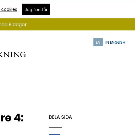
 cookies
Jag förstår
ånad 9 dagar
EN
IN ENGLISH
re 4:
DELA SIDA