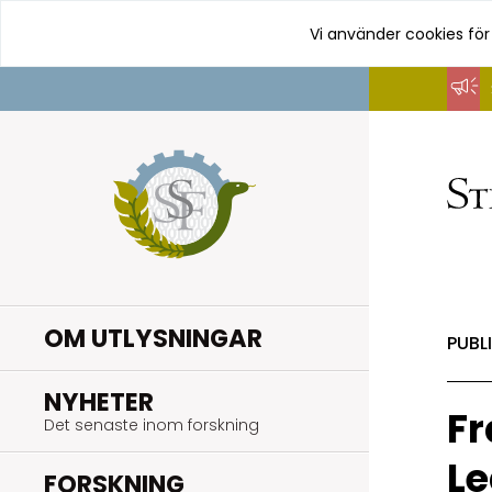
Vi använder cookies för
Hoppa
till
innehåll
OM UTLYSNINGAR
PUBL
.
NYHETER
Fr
Det senaste inom forskning
L
.
FORSKNING