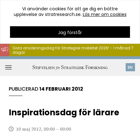
Vi använder cookies för att ge dig en bättre
upplevelse av stratresearch.se.
Läs mer om cookies
Jag förstår
Sista ansökningsdag för Strategisk mobilitet 2026! - 1 månad 7
dagar
Hoppa
till
Öppna
EN
innehåll
meny
PUBLICERAD
14 FEBRUARI 2012
Inspirationsdag för lärare
10 maj 2012, 00:00 – 00:00