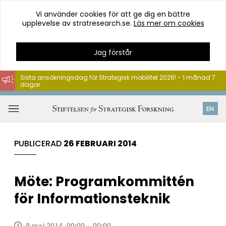
Vi använder cookies för att ge dig en bättre
upplevelse av stratresearch.se.
Läs mer om cookies
Jag förstår
Sista ansökningsdag för Strategisk mobilitet 2026! - 1 månad 7
dagar
Hoppa
till
Öppna
EN
innehåll
meny
PUBLICERAD
26 FEBRUARI 2014
Möte: Programkommittén
för Informationsteknik
9 maj 2014, 00:00 – 00:00