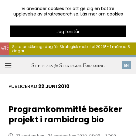
Vi använder cookies för att ge dig en bättre
upplevelse av stratresearch.se.
Läs mer om cookies
Jag förstår
Sista ansökningsdag för Strategisk mobilitet 2026! - 1 månad 8
dagar
Hoppa
till
Öppna
EN
innehåll
meny
PUBLICERAD
22 JUNI 2010
Programkommitté besöker
projekt i rambidrag bio
23 september - 24 september 2010, 08:00 – 17:00