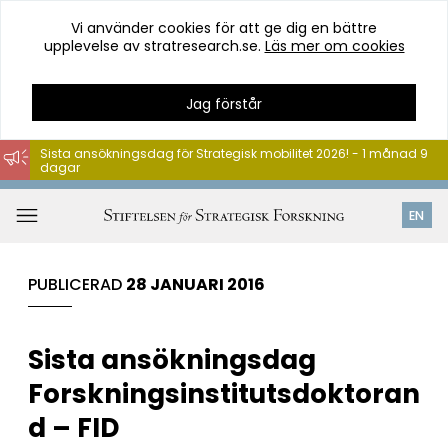
Vi använder cookies för att ge dig en bättre
upplevelse av stratresearch.se.
Läs mer om cookies
Jag förstår
Sista ansökningsdag för Strategisk mobilitet 2026! - 1 månad 9
dagar
Hoppa
till
Öppna
EN
innehåll
meny
PUBLICERAD
28 JANUARI 2016
Sista ansökningsdag
Forskningsinstitutsdoktoran
d – FID