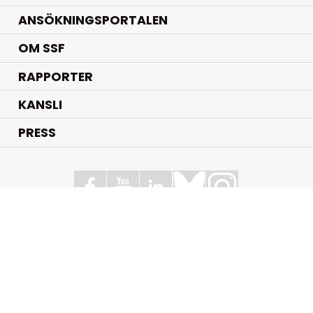
ANSÖKNINGSPORTALEN
OM SSF
RAPPORTER
KANSLI
PRESS
Stiftelsen för Strategisk Forskning
Box 70483, 107 26 Stockholm
Kungsbron 1 G7, Stockholm
+46 (0)8 - 505 816 00
info@strategiska.se