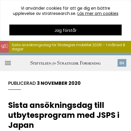
Vi använder cookies för att ge dig en bättre
upplevelse av stratresearch.se.
Läs mer om cookies
Jag förstår
Sista ansökningsdag för Strategisk mobilitet 2026! - 1 månad 8
dagar
Hoppa
till
Öppna
EN
innehåll
meny
PUBLICERAD
3 NOVEMBER 2020
Sista ansökningsdag till
utbytesprogram med JSPS i
Japan