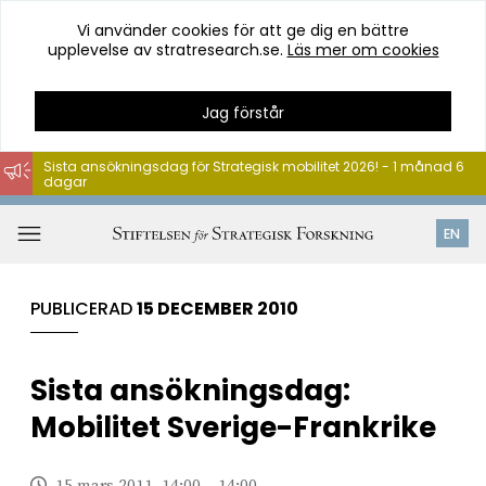
Vi använder cookies för att ge dig en bättre
upplevelse av stratresearch.se.
Läs mer om cookies
Jag förstår
Sista ansökningsdag för Strategisk mobilitet 2026! - 1 månad 6
dagar
Hoppa
till
Öppna
EN
innehåll
meny
PUBLICERAD
15 DECEMBER 2010
Sista ansökningsdag:
Mobilitet Sverige-Frankrike
15 mars 2011, 14:00 – 14:00