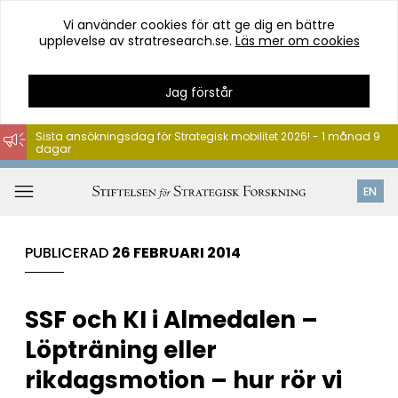
Vi använder cookies för att ge dig en bättre
upplevelse av stratresearch.se.
Läs mer om cookies
Jag förstår
Sista ansökningsdag för Strategisk mobilitet 2026! - 1 månad 9
dagar
Hoppa
till
Öppna
EN
innehåll
meny
PUBLICERAD
26 FEBRUARI 2014
SSF och KI i Almedalen –
Löpträning eller
rikdagsmotion – hur rör vi