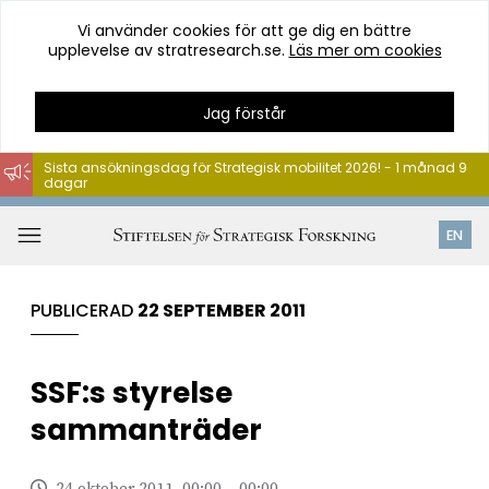
Vi använder cookies för att ge dig en bättre
upplevelse av stratresearch.se.
Läs mer om cookies
Jag förstår
Sista ansökningsdag för Strategisk mobilitet 2026! - 1 månad 9
dagar
Hoppa
till
Öppna
EN
innehåll
meny
PUBLICERAD
22 SEPTEMBER 2011
SSF:s styrelse
sammanträder
24 oktober 2011, 00:00 – 00:00