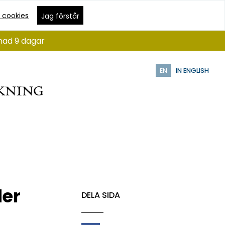
 cookies
Jag förstår
ånad 9 dagar
EN
IN ENGLISH
der
DELA SIDA