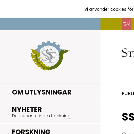
Vi använder cookies för
Hoppa
till
innehåll
OM UTLYSNINGAR
PUBL
.
NYHETER
SS
Det senaste inom forskning
.
FORSKNING