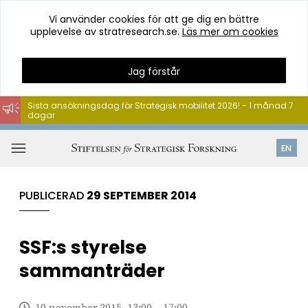
Vi använder cookies för att ge dig en bättre
upplevelse av stratresearch.se.
Läs mer om cookies
Jag förstår
Sista ansökningsdag för Strategisk mobilitet 2026! - 1 månad 7
dagar
Hoppa
till
Öppna
EN
innehåll
meny
PUBLICERAD
29 SEPTEMBER 2014
SSF:s styrelse
sammanträder
10 november 2015, 13:00 – 17:00