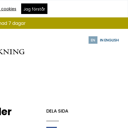
 cookies
Jag förstår
ånad 7 dagar
EN
IN ENGLISH
der
DELA SIDA