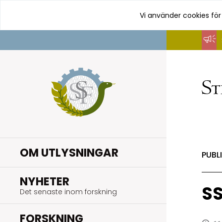
Vi använder cookies för
Hoppa
till
innehåll
OM UTLYSNINGAR
PUBL
.
NYHETER
SS
Det senaste inom forskning
.
FORSKNING