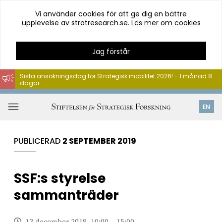
Vi använder cookies för att ge dig en bättre
upplevelse av stratresearch.se.
Läs mer om cookies
Jag förstår
Sista ansökningsdag för Strategisk mobilitet 2026! - 1 månad 8
dagar
Hoppa
till
Öppna
EN
innehåll
meny
PUBLICERAD
2 SEPTEMBER 2019
SSF:s styrelse
sammanträder
13 december 2019, 10:00 – 15:00