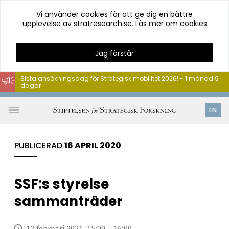
Vi använder cookies för att ge dig en bättre
upplevelse av stratresearch.se.
Läs mer om cookies
Jag förstår
Sista ansökningsdag för Strategisk mobilitet 2026! - 1 månad 9
dagar
Hoppa
till
Öppna
EN
innehåll
meny
PUBLICERAD
16 APRIL 2020
SSF:s styrelse
sammanträder
12 februari 2021, 15:00 – 16:00